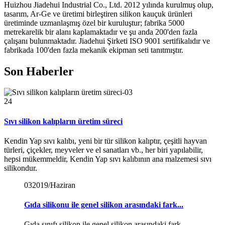
Huizhou Jiadehui Industrial Co., Ltd. 2012 yılında kurulmuş olup,
tasarım, Ar-Ge ve üretimi birleştiren silikon kauçuk ürünleri
üretiminde uzmanlaşmış özel bir kuruluştur; fabrika 5000
metrekarelik bir alanı kaplamaktadır ve şu anda 200'den fazla
çalışanı bulunmaktadır. Jiadehui Şirketi ISO 9001 sertifikalıdır ve
fabrikada 100'den fazla mekanik ekipman seti tanıtmıştır.
Son Haberler
24
Sıvı silikon kalıpların üretim süreci
Kendin Yap sıvı kalıbı, yeni bir tür silikon kalıptır, çeşitli hayvan
türleri, çiçekler, meyveler ve el sanatları vb., her biri yapılabilir,
hepsi mükemmeldir, Kendin Yap sıvı kalıbının ana malzemesi sıvı
silikondur.
03
2019/Haziran
Gıda silikonu ile genel silikon arasındaki fark...
Gıda sınıfı silikon ile genel silikon arasındaki fark