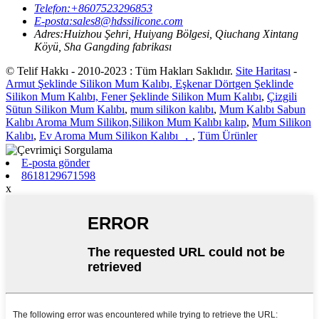
Telefon:
+8607523296853
E-posta:
sales8@hdssilicone.com
Adres:
Huizhou Şehri, Huiyang Bölgesi, Qiuchang Xintang
Köyü, Sha Gangding fabrikası
© Telif Hakkı - 2010-2023 : Tüm Hakları Saklıdır.
Site Haritası
-
Armut Şeklinde Silikon Mum Kalıbı, Eşkenar Dörtgen Şeklinde
Silikon Mum Kalıbı, Fener Şeklinde Silikon Mum Kalıbı
,
Çizgili
Sütun Silikon Mum Kalıbı
,
mum silikon kalıbı
,
Mum Kalıbı Sabun
Kalıbı Aroma Mum Silikon,Silikon Mum Kalıbı kalıp
,
Mum Silikon
Kalıbı
,
Ev Aroma Mum Silikon Kalıbı ，
,
Tüm Ürünler
E-posta gönder
8618129671598
x